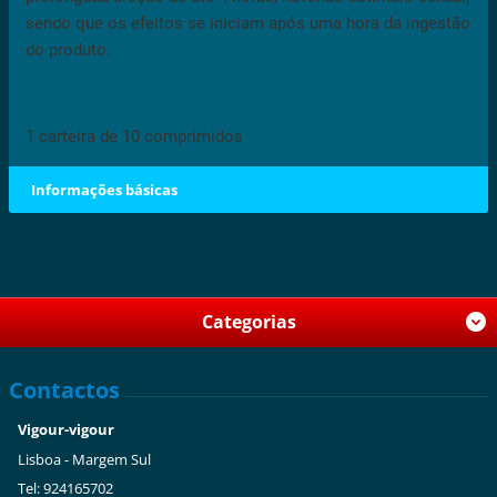
sendo que os efeitos se iniciam após uma hora da ingestão
do produto.
1 carteira de 10 comprimidos
Informações básicas
Categorias
Contactos
Vigour-vigour
Lisboa - Margem Sul
Tel: 924165702