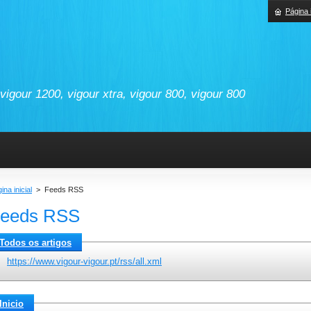
Página i
vigour 1200, vigour xtra, vigour 800, vigour 800
ina inicial
>
Feeds RSS
eeds RSS
Todos os artigos
https://www.vigour-vigour.pt/rss/all.xml
Inicio