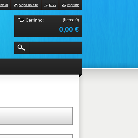
nicial
Mapa do site
RSS
Imprimir
Carrinho:
(Itens: 0)
0,00 €