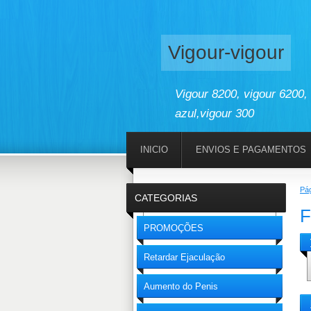
Vigour-vigour
Vigour 8200, vigour 6200, 
azul,vigour 300
INICIO
ENVIOS E PAGAMENTOS
Pág
CATEGORIAS
F
PROMOÇÕES
Retardar Ejaculação
Aumento do Penis