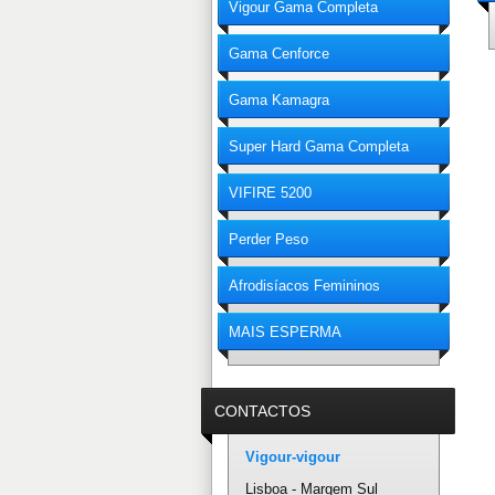
Vigour Gama Completa
Gama Cenforce
Gama Kamagra
Super Hard Gama Completa
VIFIRE 5200
Perder Peso
Afrodisíacos Femininos
MAIS ESPERMA
CONTACTOS
Vigour-vigour
Lisboa - Margem Sul