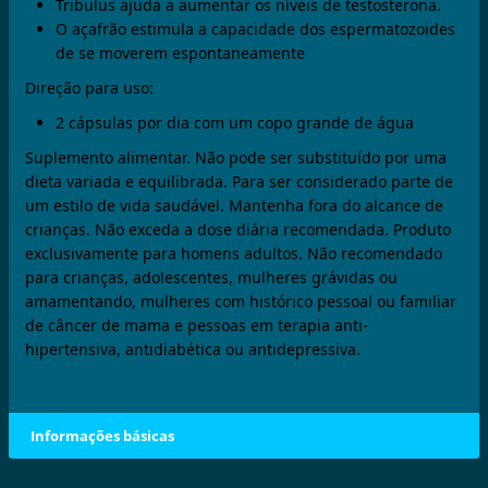
Tribulus ajuda a aumentar os níveis de testosterona.
O açafrão estimula a capacidade dos espermatozoides
de se moverem espontaneamente
Direção para uso:
2 cápsulas por dia com um copo grande de água
Suplemento alimentar. Não pode ser substituído por uma
dieta variada e equilibrada. Para ser considerado parte de
um estilo de vida saudável. Mantenha fora do alcance de
crianças. Não exceda a dose diária recomendada. Produto
exclusivamente para homens adultos. Não recomendado
para crianças, adolescentes, mulheres grávidas ou
amamentando, mulheres com histórico pessoal ou familiar
de câncer de mama e pessoas em terapia anti-
hipertensiva, antidiabética ou antidepressiva.
Informações básicas