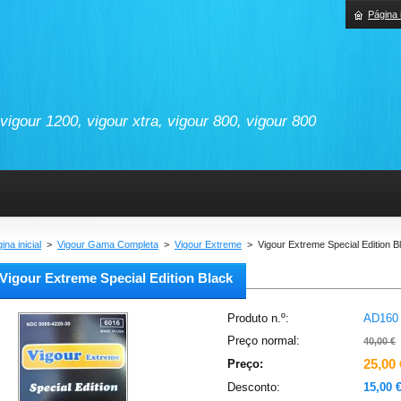
Página i
vigour 1200, vigour xtra, vigour 800, vigour 800
ina inicial
>
Vigour Gama Completa
>
Vigour Extreme
>
Vigour Extreme Special Edition B
Vigour Extreme Special Edition Black
Produto n.º:
AD160
Preço normal:
40,00 €
25,00 
Preço:
Desconto:
15,00 