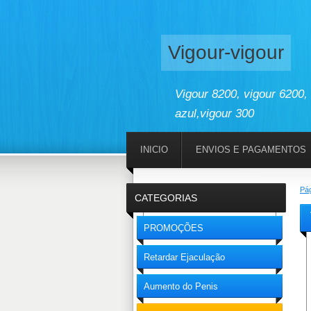
Vigour-vigour
Vigour 8200, vigour 6200, 
azul,vigour 300
INICIO
ENVIOS E PAGAMENTOS
Pág
CATEGORIAS
PROMOÇÕES
Retardar Ejaculação
Aumento do Penis