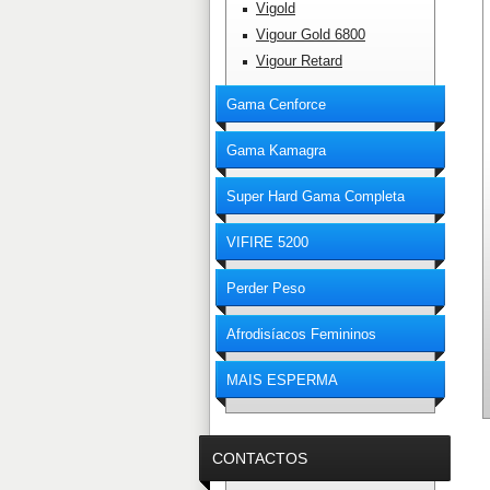
Vigold
Vigour Gold 6800
Vigour Retard
Gama Cenforce
Gama Kamagra
Super Hard Gama Completa
VIFIRE 5200
Perder Peso
Afrodisíacos Femininos
MAIS ESPERMA
CONTACTOS