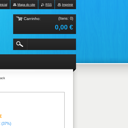
nicial
Mapa do site
RSS
Imprimir
Carrinho:
(Itens: 0)
0,00 €
lack
€
€
(37%)