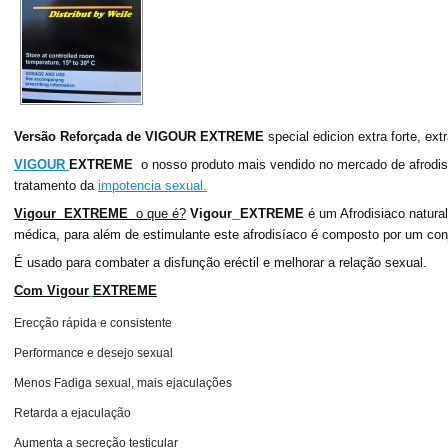
Versão Reforçada de VIGOUR EXTREME
special edicion extra forte, ext
VIGOUR
EXTREME
o nosso produto mais vendido no mercado de afrodisi
tratamento da
impotencia sexual
.
Vig
our
EXTREME
o que é?
Vigour
EXTREME
é um Afrodisiaco natural
médica, para além de estimulante este afrodisíaco é composto por um conj
É usado para combater a disfunção eréctil e melhorar a relação sexual.
Com Vigour
EXTREME
Erecção rápida e consistente
Performance e desejo sexual
Menos Fadiga sexual, mais ejaculações
Retarda a ejaculação
Aumenta a secreção testicular