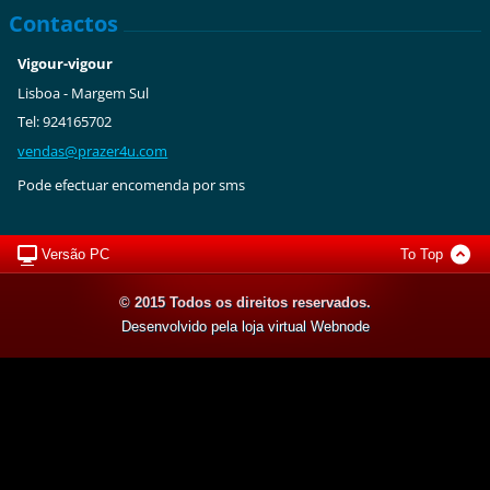
Contactos
Vigour-vigour
Lisboa - Margem Sul
Tel: 924165702
vendas@p
razer4u.
com
Pode efectuar encomenda por sms
Versão PC
To Top
© 2015 Todos os direitos reservados.
Desenvolvido pela loja virtual
Webnode