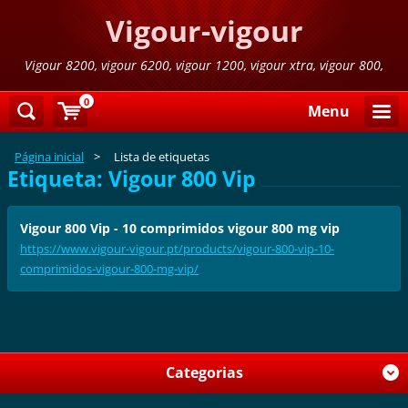
Vigour-vigour
Vigour 8200, vigour 6200, vigour 1200, vigour xtra, vigour 800,
vigour 800 azul,vigour 300
0
Menu
Página inicial
>
Lista de etiquetas
Etiqueta: Vigour 800 Vip
Vigour 800 Vip - 10 comprimidos vigour 800 mg vip
https://www.vigour-vigour.pt/products/vigour-800-vip-10-
comprimidos-vigour-800-mg-vip/
Categorias