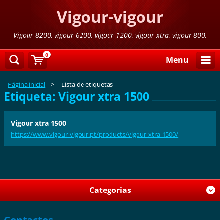
Vigour-vigour
Vigour 8200, vigour 6200, vigour 1200, vigour xtra, vigour 800,
vigour 800 azul,vigour 300
0
Menu
Página inicial
>
Lista de etiquetas
Etiqueta: Vigour xtra 1500
Vigour xtra 1500
https://www.vigour-vigour.pt/products/vigour-xtra-1500/
Categorias
Contactos