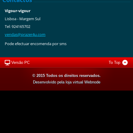
Vigour-vigour
Lisboa - Margem Sul
Tel: 924165702
vendas@p
razer4u.
com
Pode efectuar encomenda por sms
Versão PC
To Top
© 2015 Todos os direitos reservados.
Desenvolvido pela loja virtual
Webnode